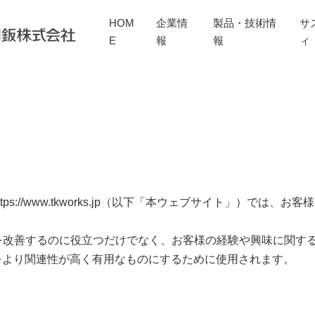
HOM
企業情
製品・技術情
サ
E
報
報
ィ
://www.tkworks.jp（以下「本ウェブサイト」）では、お
を改善するのに役立つだけでなく、お客様の経験や興味に関す
をより関連性が高く有用なものにするために使用されます。