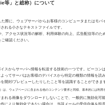
okie等」と総称）について
セスした際に、ウェブサーバからお客様のコンピュータまたはモ
存される小さなテキストファイルです。
供や、アクセス状況等の解析、利用体験の向上、広告配信等のた
」をご確認ください。
バイスからサーバへ情報を転送する技術の一つです。ビーコン
よってサーバはお客様のデバイスから特定の種類の情報を読み
を開封/プレビューしたりしたこと等を認識することができま
）は、ウェブページに含まれる他のコンテンツ要求と同様、基本的には利用
含まれる画像をダウンロードしないことで、一般的に無効化可
操作により無効化できない場合は、当該メールの受信自体を拒