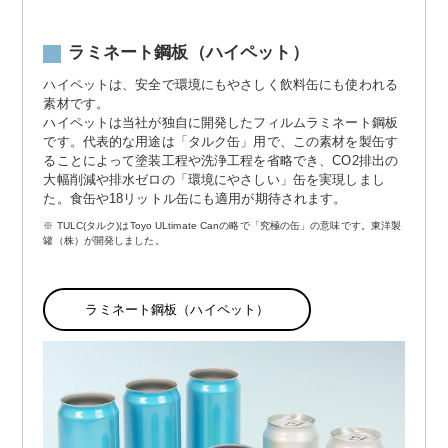
ラミネート鋼板（ハイペット）
ハイペットは、安全で環境にもやさしく飲料缶にも使われる
素材です。
ハイペットは当社が独自に開発したフィルムラミネート鋼板
です。代表的な用途は「タルク缶」用で、この素材を製缶す
ることによって塗装工程や洗浄工程を省略でき、CO2排出の
大幅削減や排水ゼロの「環境にやさしい」缶を実現しまし
た。食缶や18リットル缶にも適用が期待されます。
TULC(タルク)はToyo ULtimate Canの略で「究極の缶」の意味です。東洋製
罐（株）が開発しました。
ラミネート鋼板（ハイペット）